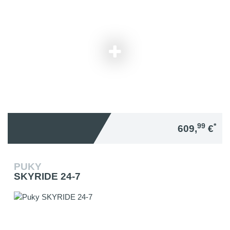
99
*
609,
€
PUKY
SKYRIDE 24-7