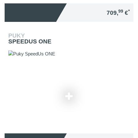
99
*
709,
€
PUKY
SPEEDUS ONE