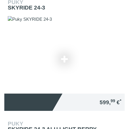
PUKY
SKYRIDE 24-3
99
*
599,
€
PUKY