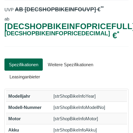
**
AB [DECSHOPBIKEINFOUVP]
€
UVP
ab
[DECSHOPBIKEINFOPRICEFULL]
[DECSHOPBIKEINFOPRICEDECIMAL]
*
€
Spezifikationen
Weitere Spezifikationen
Leasinganbieter
Modelljahr
[strShopBikeInfoYear]
Modell-Nummer
[strShopBikeInfoModellNo]
Motor
[strShopBikeInfoMotor]
Akku
[strShopBikeInfoAkku]