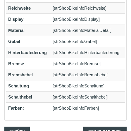
Reichweite
[strShopBikeInfoReichweite]
Display
[strShopBikeInfoDisplay]
Material
[strShopBikeInfoMaterialDetail]
Gabel
[strShopBikeInfoGabel]
Hinterbaufederung
[strShopBikeInfoHinterbaufederung]
Bremse
[strShopBikeInfoBremse]
Bremshebel
[strShopBikeInfoBremshebel]
Schaltung
[strShopBikeInfoSchaltung]
Schalthebel
[strShopBikeInfoSchalthebel]
Farben:
[strShopBikeInfoFarben]