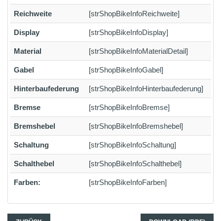
Reichweite
[strShopBikeInfoReichweite]
Display
[strShopBikeInfoDisplay]
Material
[strShopBikeInfoMaterialDetail]
Gabel
[strShopBikeInfoGabel]
Hinterbaufederung
[strShopBikeInfoHinterbaufederung]
Bremse
[strShopBikeInfoBremse]
Bremshebel
[strShopBikeInfoBremshebel]
Schaltung
[strShopBikeInfoSchaltung]
Schalthebel
[strShopBikeInfoSchalthebel]
Farben:
[strShopBikeInfoFarben]