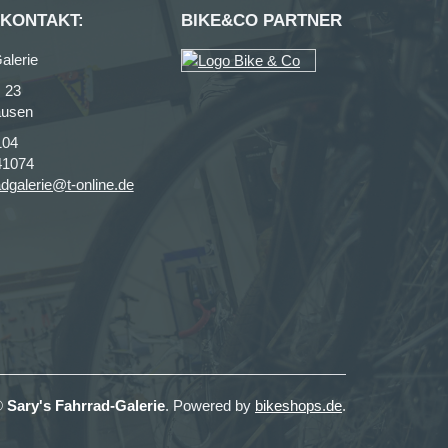
 KONTAKT:
BIKE&CO PARTNER
alerie
. 23
ausen
104
41074
adgalerie@t-online.de
©
Sary's Fahrrad-Galerie
. Powered by
bikeshops.de
.