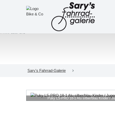
Sary's Fahrrad-Galerie
Puky LS-PRO 18-1 Alu silber/blau Kinder / J