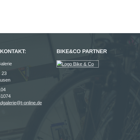
 KONTAKT:
BIKE&CO PARTNER
alerie
. 23
ausen
104
41074
adgalerie@t-online.de