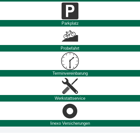
Parkplatz
Probefahrt
Terminvereinbarung
Werkstattservice
linexo Versicherungen