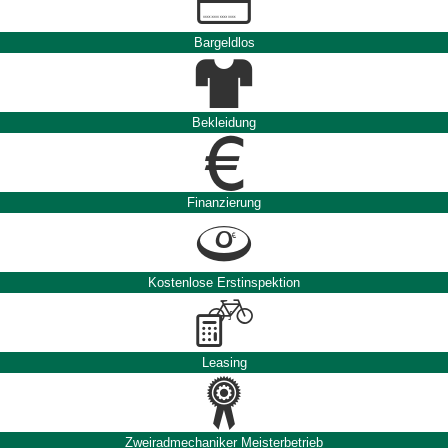
Bargeldlos
Bekleidung
Finanzierung
Kostenlose Erstinspektion
Leasing
Zweiradmechaniker Meisterbetrieb