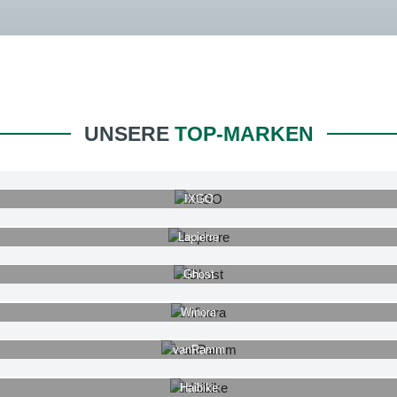
UNSERE
TOP-MARKEN
IXGO
Lapierre
Ghost
Winora
vanRamm
Haibike