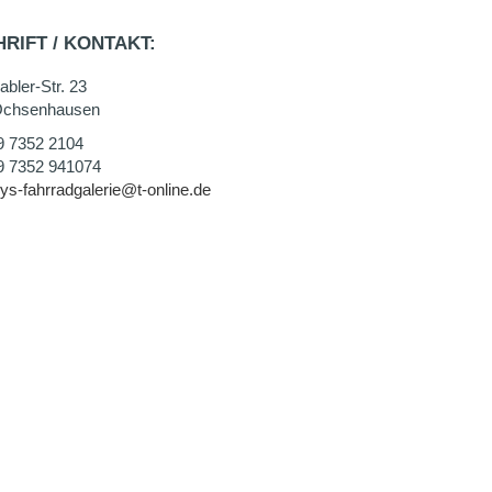
RIFT / KONTAKT:
bler-Str. 23
Ochsenhausen
9 7352 2104
9 7352 941074
ys-fahrradgalerie@t-online.de