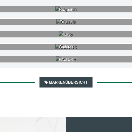
Raymon
Crussis
Puky
Gudereit
FALTER
MARKENÜBERSICHT